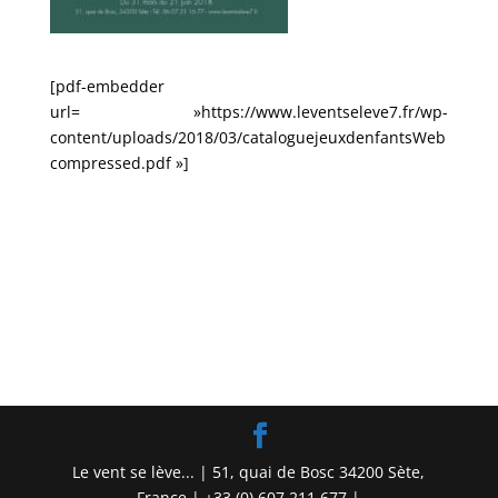
[pdf-embedder
url= »https://www.leventseleve7.fr/wp-
content/uploads/2018/03/cataloguejeuxdenfantsWeb
compressed.pdf »]
Le vent se lève... | 51, quai de Bosc 34200 Sète,
France | +33 (0) 607 211 677 |